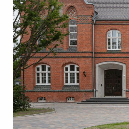
Lehre &
news
Forschung
Auszeichnungen
kontakt