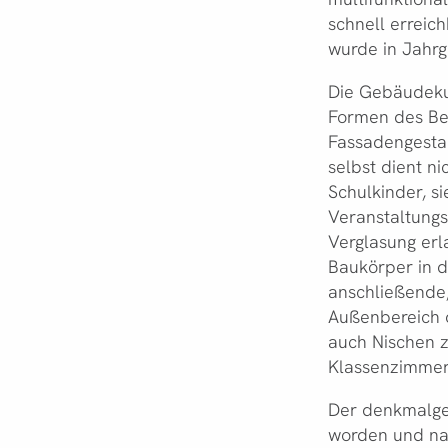
schnell errei
wurde in Jahrg
Die Gebäudeku
Formen des Be
Fassadengestal
selbst dient ni
Schulkinder, si
Veranstaltungs
Verglasung erl
Baukörper in di
anschließende,
Außenbereich d
auch Nischen 
Klassenzimmer
Der denkmalges
worden und na