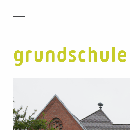
grundschule
projekte
office
Office
buch
Team
Leitung
jobs
Leistungsspektrum