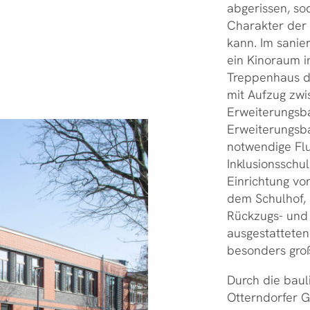
abgerissen, so
Charakter der 
kann. Im sanie
ein Kinoraum i
Treppenhaus d
mit Aufzug zwi
Erweiterungsb
Erweiterungsb
notwendige Flu
Inklusionsschu
Einrichtung vo
dem Schulhof, 
Rückzugs- und
ausgestatteten
besonders gro
Durch die bau
Otterndorfer G