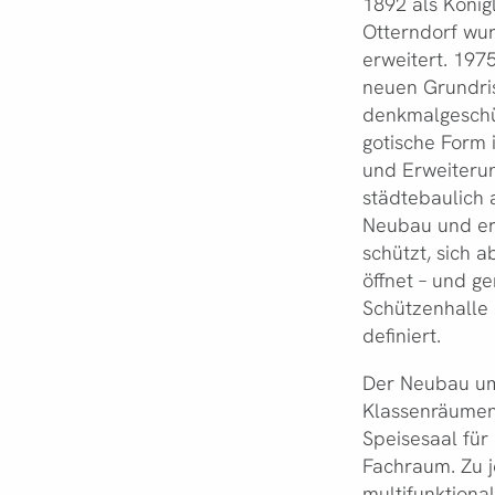
1892 als Köni
Otterndorf wu
erweitert. 197
neuen Grundris
denkmalgeschü
gotische Form i
und Erweiteru
städtebaulich
Neubau und ert
schützt, sich 
öffnet – und g
Schützenhalle 
definiert.
Der Neubau umf
Klassenräumen,
Speisesaal für
Fachraum. Zu 
multifunktiona