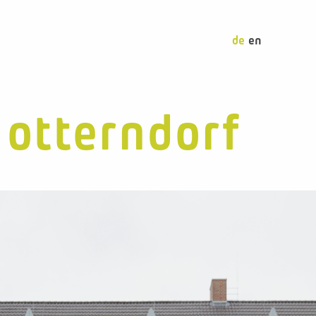
deutsch
english
 otterndorf